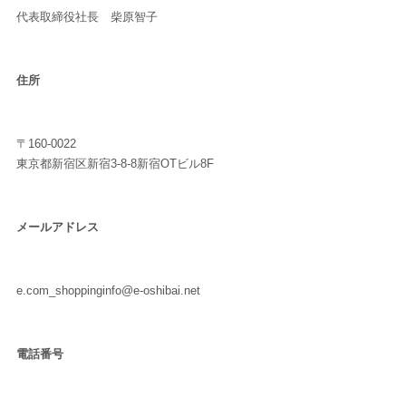
代表取締役社長 柴原智子
住所
〒160-0022
東京都新宿区新宿3-8-8新宿OTビル8F
メールアドレス
e.com_shoppinginfo@e-oshibai.net
電話番号