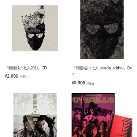
『髑髏城の七人2011』CD
『髑髏城の七人 -special edition-』DV
D
¥2,096
（税込）
¥8,906
（税込）