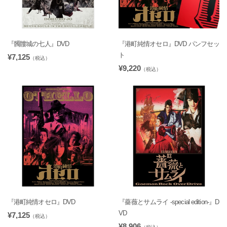
『髑髏城の七人』DVD
『港町純情オセロ』DVD パンフセッ
ト
¥7,125
（税込）
¥9,220
（税込）
『港町純情オセロ』DVD
『薔薇とサムライ -special edition-』D
VD
¥7,125
（税込）
¥8,906