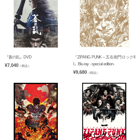
『蒼の乱』DVD
『ZIPANG PUNK～五右衛門ロックII
I』Blu-ray - special edition-
¥7,040
（税込）
¥9,680
（税込）