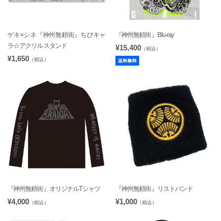
ゲキ×シネ『神州無頼街』ちびキャ
『神州無頼街』Blu-ray
ラ☆アクリルスタンド
¥15,400
（税込）
¥1,650
（税込）
『神州無頼街』オリジナルTシャツ
『神州無頼街』リストバンド
¥4,000
¥1,000
（税込）
（税込）