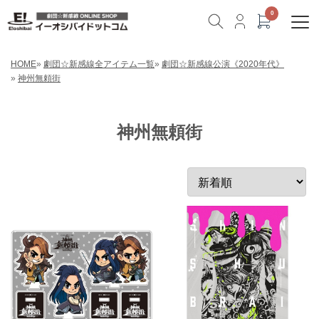
HOME
»
劇団☆新感線全アイテム一覧
»
劇団☆新感線公演《2020年代》
»
神州無頼街
神州無頼街