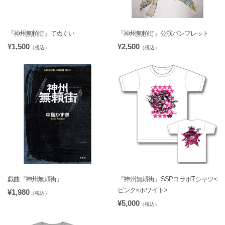
『神州無頼街』てぬぐい
『神州無頼街』公演パンフレット
¥1,500
¥2,500
（税込）
（税込）
戯曲『神州無頼街』
『神州無頼街』SSPコラボTシャツ<
ピンク×ホワイト>
¥1,980
（税込）
¥5,000
（税込）