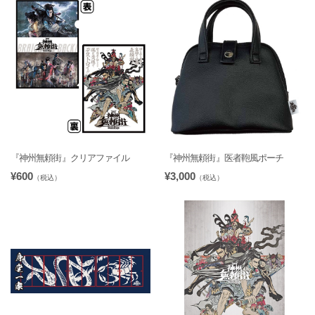
『神州無頼街』クリアファイル
『神州無頼街』医者鞄風ポーチ
¥600
¥3,000
（税込）
（税込）