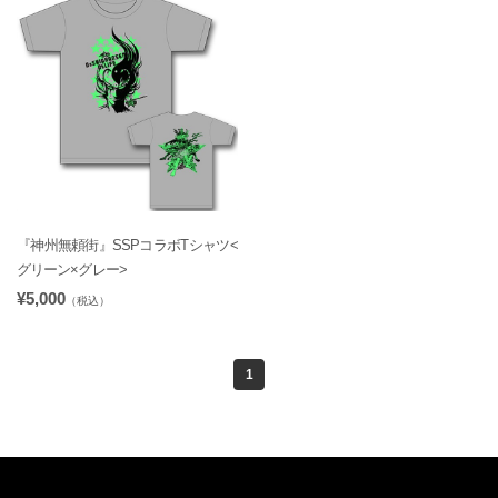
『神州無頼街』SSPコラボTシャツ<
グリーン×グレー>
¥5,000
（税込）
1