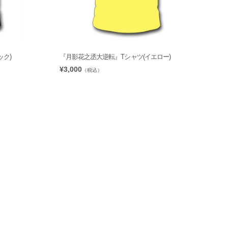
ク)
『月影花之丞大逆転』Tシャツ(イエロー)
¥3,000
（税込）