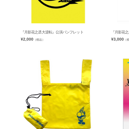
『月影花之丞大逆転』公演パンフレット
『月影花之
¥2,000
¥3,000
（税込）
（