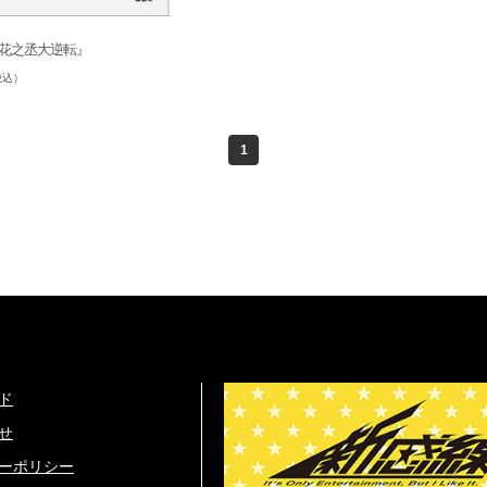
花之丞大逆転』
税込）
1
ド
せ
ーポリシー