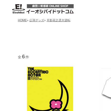
HOME
»
公演グッズ
»
月影花之丞大逆転
6
全
件