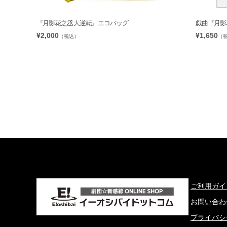
『月影花之丞大逆転』エコバッグ
戯曲『月影
¥2,000
¥1,650
（税込）
（
ご利用ガイ
お問い合わ
プライバシ