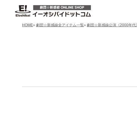
HOME
»
劇団☆新感線全アイテム一覧
»
劇団☆新感線公演《2000年代