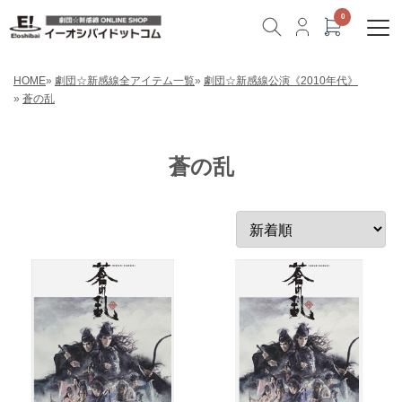
HOME
»
劇団☆新感線全アイテム一覧
»
劇団☆新感線公演《2010年代》
»
蒼の乱
蒼の乱