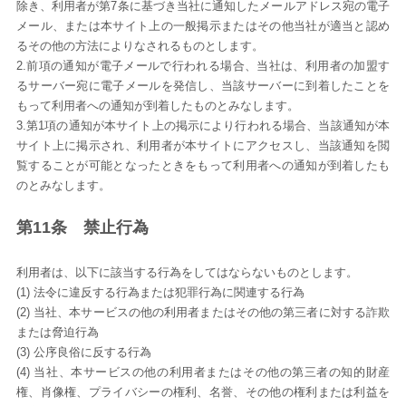
除き、利用者が第7条に基づき当社に通知したメールアドレス宛の電子
メール、または本サイト上の一般掲示またはその他当社が適当と認め
るその他の方法によりなされるものとします。
2.前項の通知が電子メールで行われる場合、当社は、利用者の加盟す
るサーバー宛に電子メールを発信し、当該サーバーに到着したことを
もって利用者への通知が到着したものとみなします。
3.第1項の通知が本サイト上の掲示により行われる場合、当該通知が本
サイト上に掲示され、利用者が本サイトにアクセスし、当該通知を閲
覧することが可能となったときをもって利用者への通知が到着したも
のとみなします。
第11条 禁止行為
利用者は、以下に該当する行為をしてはならないものとします。
(1) 法令に違反する行為または犯罪行為に関連する行為
(2) 当社、本サービスの他の利用者またはその他の第三者に対する詐欺
または脅迫行為
(3) 公序良俗に反する行為
(4) 当社、本サービスの他の利用者またはその他の第三者の知的財産
権、肖像権、プライバシーの権利、名誉、その他の権利または利益を