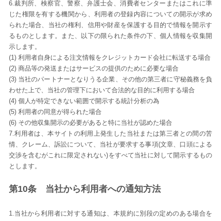
6.裁判所、検察官、警察、弁護士会、消費者センターまたはこれに準
じた権限を有する機関から、利用者の登録内容についての開示が求め
られた場合、当社の権利、信用や財産を保護する目的で情報を開示す
るものとします。また、以下の限られた条件の下、個人情報を収集開
示します。
(1) 利用者自身による注文情報をクレジットカード会社に転送する場合
(2) 商品等の発送またはサービスの提供のために必要な場合
(3) 当社のパートナーとなりうる企業、その他の第三者に守秘義務を負
わせた上で、当社の管理下において合法的な目的に利用する場合
(4) 個人が特定できない範囲で開示する統計分析の為
(5) 利用者の同意が得られた場合
(6) その他収集開示の必要があると特に当社が認めた場合
7.利用者は、本サイトの利用上発生した当社または第三者との間の苦
情、クレーム、訴訟について、当社が要求する事項(文章、口頭による
交渉を含むがこれに限定されない)をすべて当社に対して開示するもの
とします。
第10条 当社から利用者への通知方法
1.当社から利用者に対する通知は、本規約に別段の定めのある場合を