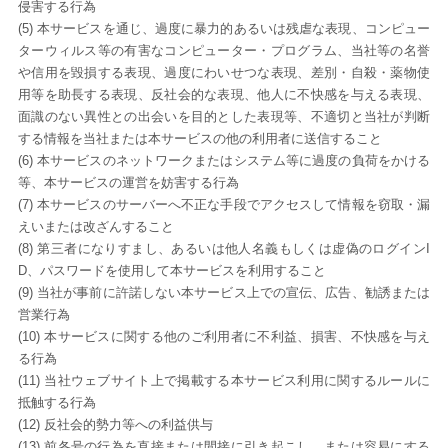
侵害する行為
(5) 本サービスを通じ、過度に暴力的あるいは残虐な表現、コンピュー
ターウィルス等の有害なコンピューター・プログラム、当社等の名誉
や信用を毀損する表現、過度にわいせつな表現、差別・自殺・薬物使
用等を助長する表現、反社会的な表現、他人に不快感を与える表現、
面識のない異性との出会いを目的とした表現等、不適切と当社が判断
する情報を当社または本サービスの他の利用者に送信すること
(6) 本サービスのネットワークまたはシステム等に過度の負荷をかける
等、本サービスの運営を妨害する行為
(7) 本サービスのサーバーへ不正な手段でアクセスして情報を窃取・漏
えいまたは改ざんすること
(8) 第三者になりすまし、あるいは他人名義もしくは虚偽のログインI
D、パスワードを使用して本サービスを利用すること
(9) 当社が事前に許諾しない本サービス上での宣伝、広告、勧誘または
営業行為
(10) 本サービスに関する他のご利用者に不利益、損害、不快感を与え
る行為
(11) 当社ウェブサイト上で掲載する本サービス利用に関するルールに
抵触する行為
(12) 反社会的勢力等への利益供与
(13) 前各号の行為を直接または間接に引き起こし、または容易にする