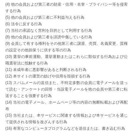
(4) 他の会員および第三者の財産・信用・名誉・プライバシー等を侵害
する行為
(5) 他の会員および第三者に不利益与える行為
(6) 法令に反する行為
(7) 当社の承認なく営利を目的として利用する行為
(8) 他の会員および第三者を誹謗中傷している行為
(9) 会員して有する権利をその他第三者に譲渡、売買、名義変更、質権
の設定その他担保うに供する等の行為
(10) 選挙の事前運動、選挙運動またはこれらに類似する行為および公
職選挙法に抵触する行為
(11) 未成年者に悪影響があると判断される行為
(12) 本サイトの運営の妨げや信用を毀損する行為
(13) スパムメールの送信また、不特定多数の会員に電子メールを送っ
て読む・アンケートの回答・当該電子メールを他の会員や第三者に転
送することを強要する行為
(14) 当社の電子メール、ホームページ等の内容の無断転載および再配
布
(15) 当社または、本サービスに関連する情報および本サービスを通じ
て提供される情報を改ざんする行為
(16) 有害なコンピュータプログラムなどを送信または、書き込む行為