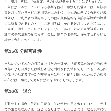
し、譲渡、移転、担保設定、その他の処分をすることはできません。
2.当社は、本サービスに係る事業を他社に譲渡した場合には、当該事
業譲渡に伴いサービス利用契約上の地位、本規約に基づく権利及び義
務並びにご利用者の登録事項その他の顧客情報を当該事業譲渡の譲受
人に譲渡できるものとし、ご利用者は、かかる譲渡につき本項におい
て事前に同意したものとします。なお、本項に定める事業譲渡には、
通常の事業譲渡のみならず、会社分割その他事業が移転するあらゆる
場合を含むものとします。
第15条 分離可能性
本規約のいずれかの条項またはその一部が、消費者契約法その他の法
令等により無効または執行不能と判断された場合であっても、本規約
の残りの規定及び一部が無効または執行不能と判断された規定の残り
の部分は、継続して完全に効力を有するものとします。
第16条 退会
1.退会する場合、所定の手続きに従い当社に届け出るものとし、当社
での退会処理終了後、退会となります。ただし会員は、退会以前に行