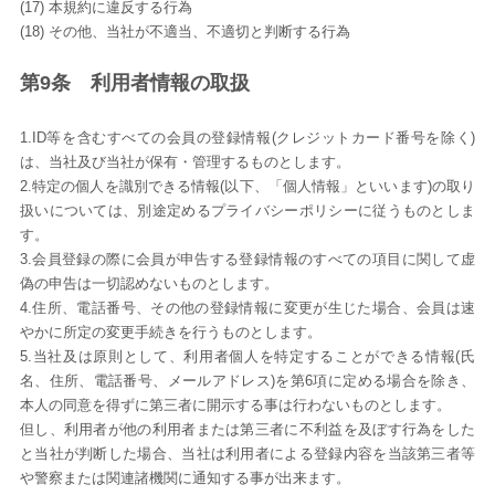
(17) 本規約に違反する行為
(18) その他、当社が不適当、不適切と判断する行為
第9条 利用者情報の取扱
1.ID等を含むすべての会員の登録情報(クレジットカード番号を除く)
は、当社及び当社が保有・管理するものとします。
2.特定の個人を識別できる情報(以下、「個人情報」といいます)の取り
扱いについては、別途定めるプライバシーポリシーに従うものとしま
す。
3.会員登録の際に会員が申告する登録情報のすべての項目に関して虚
偽の申告は一切認めないものとします。
4.住所、電話番号、その他の登録情報に変更が生じた場合、会員は速
やかに所定の変更手続きを行うものとします。
5.当社及は原則として、利用者個人を特定することができる情報(氏
名、住所、電話番号、メールアドレス)を第6項に定める場合を除き、
本人の同意を得ずに第三者に開示する事は行わないものとします。
但し、利用者が他の利用者または第三者に不利益を及ぼす行為をした
と当社が判断した場合、当社は利用者による登録内容を当該第三者等
や警察または関連諸機関に通知する事が出来ます。