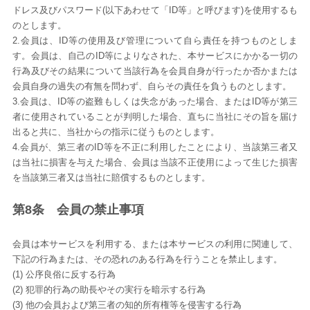
ドレス及びパスワード(以下あわせて「ID等」と呼びます)を使用するも
のとします。
2.会員は、ID等の使用及び管理について自ら責任を持つものとしま
す。会員は、自己のID等によりなされた、本サービスにかかる一切の
行為及びその結果について当該行為を会員自身が行ったか否かまたは
会員自身の過失の有無を問わず、自らその責任を負うものとします。
3.会員は、ID等の盗難もしくは失念があった場合、またはID等が第三
者に使用されていることが判明した場合、直ちに当社にその旨を届け
出ると共に、当社からの指示に従うものとします。
4.会員が、第三者のID等を不正に利用したことにより、当該第三者又
は当社に損害を与えた場合、会員は当該不正使用によって生じた損害
を当該第三者又は当社に賠償するものとします。
第8条 会員の禁止事項
会員は本サービスを利用する、または本サービスの利用に関連して、
下記の行為または、その恐れのある行為を行うことを禁止します。
(1) 公序良俗に反する行為
(2) 犯罪的行為の助長やその実行を暗示する行為
(3) 他の会員および第三者の知的所有権等を侵害する行為