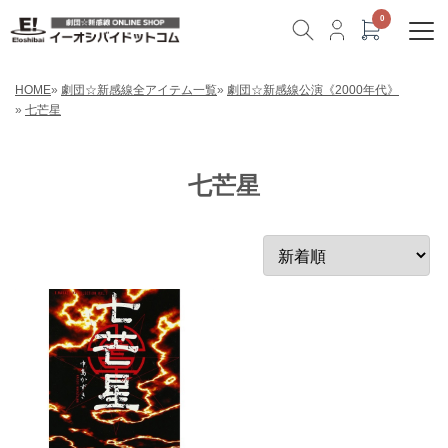
HOME
»
劇団☆新感線全アイテム一覧
»
劇団☆新感線公演《2000年代》
»
七芒星
七芒星