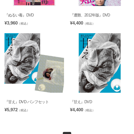
『ぬるい毒』DVD
『遭難、2012年版』DVD
¥3,960
¥4,400
（税込）
（税込）
『甘え』DVD パンフセット
『甘え』DVD
¥5,972
¥4,400
（税込）
（税込）