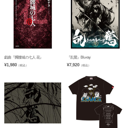
戯曲『髑髏城の七人 花』
『乱鶯』Blu-ray
¥1,980
¥7,920
（税込）
（税込）