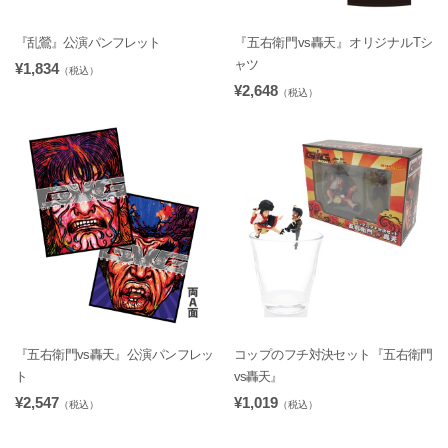
『乱鶯』公演パンフレット
『五右衛門vs轟天』オリジナルTシ
ャツ
¥1,834
（税込）
¥2,648
（税込）
『五右衛門vs轟天』公演パンフレッ
コップのフチ対決セット『五右衛門
ト
vs轟天』
¥2,547
¥1,019
（税込）
（税込）