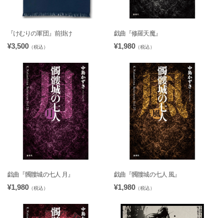
『けむりの軍団』前掛け
戯曲『修羅天魔』
¥3,500
¥1,980
（税込）
（税込）
戯曲『髑髏城の七人 月』
戯曲『髑髏城の七人 風』
¥1,980
¥1,980
（税込）
（税込）