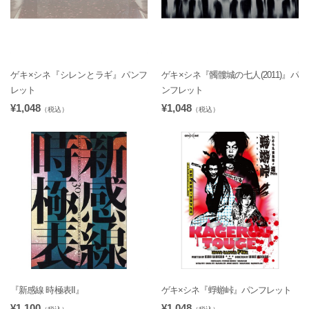
ゲキ×シネ『シレンとラギ』パンフ
ゲキ×シネ『髑髏城の七人(2011)』パ
レット
ンフレット
¥1,048
¥1,048
（税込）
（税込）
『新感線 時極表II』
ゲキ×シネ『蜉蝣峠』パンフレット
¥1,100
¥1,048