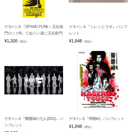
ゲキ×シネ『ZIPANG PUNK～五右衛
ゲキ×シネ『シレンとラギ』パンフ
門ロックIII』てぬぐい-釜に五右衛門-
レット
¥1,320
¥1,048
（税込）
（税込）
ゲキ×シネ『髑髏城の七人(2011)』パ
ゲキ×シネ『蜉蝣峠』パンフレット
ンフレット
¥1,048
（税込）