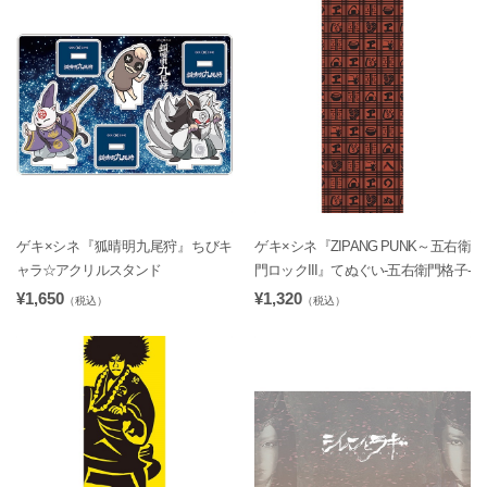
ゲキ×シネ『狐晴明九尾狩』ちびキ
ゲキ×シネ『ZIPANG PUNK～五右衛
ャラ☆アクリルスタンド
門ロックIII』てぬぐい-五右衛門格子-
¥1,650
¥1,320
（税込）
（税込）