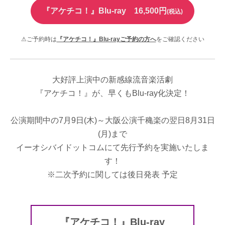
『アケチコ！』Blu-ray 16,500円
(税込)
⚠ご予約時は
『アケチコ！』Blu-rayご予約の方へ
をご確認ください
大好評上演中の新感線流音楽活劇
『アケチコ！』が、早くもBlu-ray化決定！
公演期間中の7月9日(木)～大阪公演千穐楽の翌日8月31日
(月)まで
イーオシバイドットコムにて先行予約を実施いたしま
す！
※二次予約に関しては後日発表 予定
『アケチコ！』Blu-ray