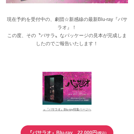
現在予約を受付中の、劇団☆新感線の最新Blu-ray『バサ
ラオ』！
この度、その〝バサラ〟なパッケージの見本が完成しま
したのでご報告いたします！
→『バサラオ』Blu-ray特集ページへ
『バサラオ』Blu-ray 22,000円
(税込)