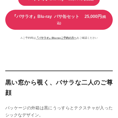
『バサラオ』Blu-ray バサ缶セット 25,000円
(税
込)
⚠ご予約時は
『バサラオ』Blu-rayご予約の方へ
をご確認ください
黒い窓から覗く、バサラな二人のご尊
顔
パッケージの外箱は黒にうっすらとテクスチャが入った
シックなデザイン。