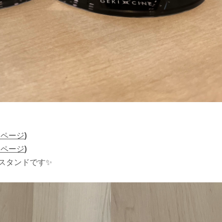
売ページ
)
売ページ
)
スタンドです✨