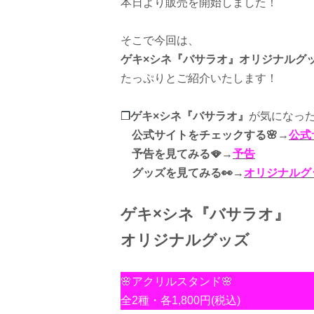
本日より販売を開始しました！
そこで今回は、
ゲキ×シネ『バサラオ』オリジナルグ
たっぷりとご紹介いたします！
❐
ゲキ×シネ『バサラオ』
が気になっ
公式サイトをチェックする🌸
→
公式
予告を見てみる🪭
→
予告
グッズを見てみる👀
→
オリジナルグ
ゲキ×シネ『バサラオ』
オリジナルグッズ
🌸アクリルスタンド🌸
全2種・各1,800円(税込)