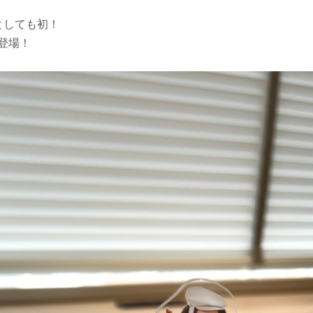
としても初！
登場！