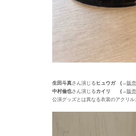
生田斗真
さん演じる
ヒュウガ (→
販
中村倫也
さん演じる
カイリ (→
販
公演グッズとは異なる衣裳のアクリル