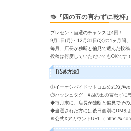
🍻『四の五の言わずに乾杯
プレゼント当選のチャンスは4回！
9月1日(月)～12月31日(水)の4
毎月、店長が独断と偏見で選んだ投稿
投稿は何度していただいてもOKです
【応募方法】
①イーオシバイドットコム公式X(@eosh
②ハッシュタグ「#四の五の言わずに
◆毎月末に、店長が独断と偏見でその
◆当選された方には後日個別にDMを
※公式XアカウントURL（ https://x.com/