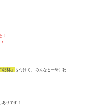
を！
を！
に乾杯」
を付けて、
みんなと一緒に乾
もありです！