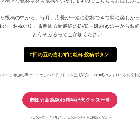
々様々な乾杯ネタも投稿をいたしますのでこちらもお楽しみに
た投稿の中から、
毎月、店長が一緒に乾杯できて特に楽しかっ
の「お祝い枡」＆劇団☆新感線のDVD・Blu-rayの中からお
どうぞふるってご参加ください。
#四の五の言わずに乾杯 投稿ボタン
ンペーン参加の際はイーオシバイドットコム公式X(@eoshibai)のフォローをお忘れ
劇団☆新感線45周年記念グッズ一覧
⚠ご予約時は
45周年グッズご予約の方へ
をご確認ください