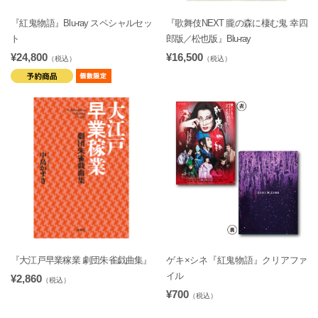
『紅鬼物語』Blu-ray スペシャルセッ
『歌舞伎NEXT 朧の森に棲む鬼 幸四
ト
郎版／松也版』Blu-ray
¥24,800
¥16,500
（税込）
（税込）
『大江戸早業稼業 劇団朱雀戯曲集』
ゲキ×シネ『紅鬼物語』クリアファ
イル
¥2,860
（税込）
¥700
（税込）