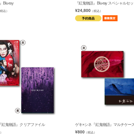
lu-ray
『紅鬼物語』Blu-ray スペシャルセ
¥24,800
税込）
（税込）
『紅鬼物語』クリアファイル
ゲキ×シネ『紅鬼物語』マルチケー
¥800
）
（税込）