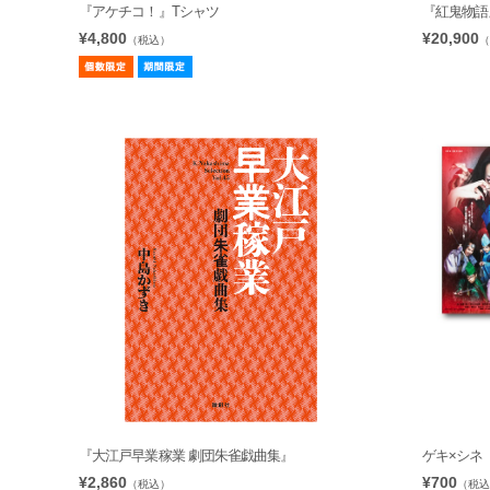
『アケチコ！』Tシャツ
『紅鬼物語』B
¥4,800
¥20,900
（税込）
（
『大江戸早業稼業 劇団朱雀戯曲集』
ゲキ×シネ
¥2,860
¥700
（税込）
（税込