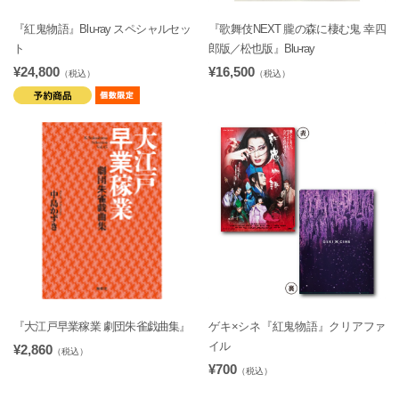
『紅鬼物語』Blu-ray スペシャルセッ
『歌舞伎NEXT 朧の森に棲む鬼 幸四
ト
郎版／松也版』Blu-ray
¥24,800
¥16,500
（税込）
（税込）
『大江戸早業稼業 劇団朱雀戯曲集』
ゲキ×シネ『紅鬼物語』クリアファ
イル
¥2,860
（税込）
¥700
（税込）