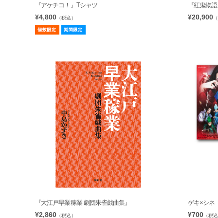
『アケチコ！』Tシャツ
『紅鬼物語』B
¥4,800
¥20,900
（税込）
（
『大江戸早業稼業 劇団朱雀戯曲集』
ゲキ×シネ
¥2,860
¥700
（税込）
（税込