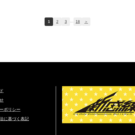
...
1
2
3
18
＞
ド
せ
ーポリシー
法に基づく表記