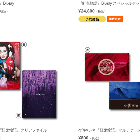
lu-ray
『紅鬼物語』Blu-ray スペシャルセ
¥24,800
税込）
（税込）
『紅鬼物語』クリアファイル
ゲキ×シネ『紅鬼物語』マルチケー
¥800
）
（税込）