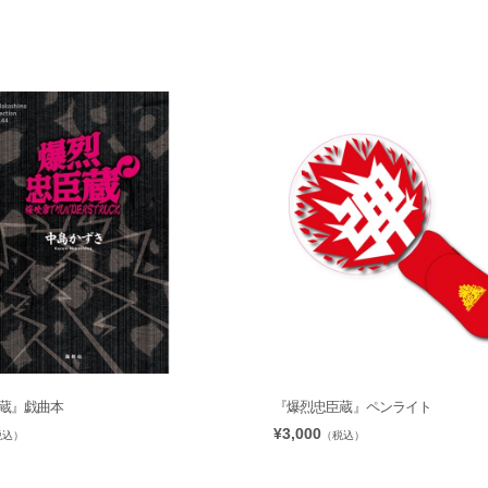
蔵』戯曲本
『爆烈忠臣蔵』ペンライト
¥3,000
税込）
（税込）