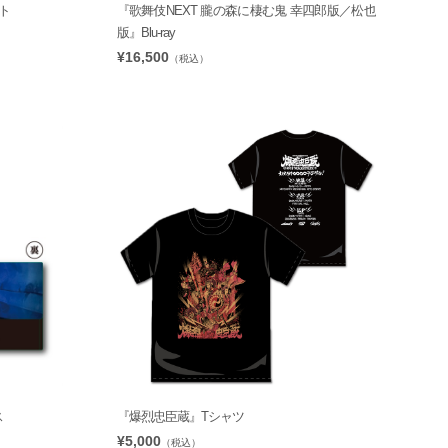
ット
『歌舞伎NEXT 朧の森に棲む鬼 幸四郎版／松也
版』Blu-ray
¥16,500
（税込）
ス
『爆烈忠臣蔵』Tシャツ
¥5,000
（税込）