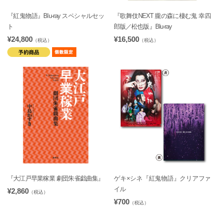
『紅鬼物語』Blu-ray スペシャルセッ
『歌舞伎NEXT 朧の森に棲む鬼 幸四
ト
郎版／松也版』Blu-ray
¥24,800
¥16,500
（税込）
（税込）
『大江戸早業稼業 劇団朱雀戯曲集』
ゲキ×シネ『紅鬼物語』クリアファ
イル
¥2,860
（税込）
¥700
（税込）