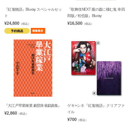
『紅鬼物語』Blu-ray スペシャルセッ
『歌舞伎NEXT 朧の森に棲む鬼 幸四
ト
郎版／松也版』Blu-ray
¥24,800
¥16,500
（税込）
（税込）
『大江戸早業稼業 劇団朱雀戯曲集』
ゲキ×シネ『紅鬼物語』クリアファ
イル
¥2,860
（税込）
¥700
（税込）