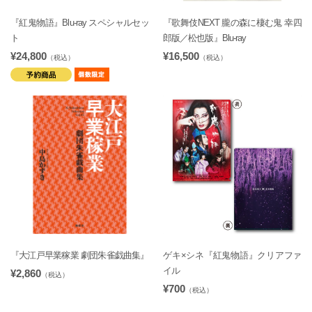
『紅鬼物語』Blu-ray スペシャルセッ
『歌舞伎NEXT 朧の森に棲む鬼 幸四
ト
郎版／松也版』Blu-ray
¥24,800
¥16,500
（税込）
（税込）
『大江戸早業稼業 劇団朱雀戯曲集』
ゲキ×シネ『紅鬼物語』クリアファ
イル
¥2,860
（税込）
¥700
（税込）