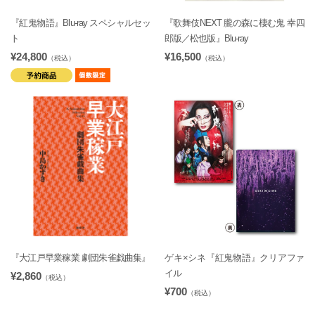
『紅鬼物語』Blu-ray スペシャルセッ
『歌舞伎NEXT 朧の森に棲む鬼 幸四
ト
郎版／松也版』Blu-ray
¥24,800
¥16,500
（税込）
（税込）
『大江戸早業稼業 劇団朱雀戯曲集』
ゲキ×シネ『紅鬼物語』クリアファ
イル
¥2,860
（税込）
¥700
（税込）