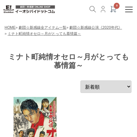
HOME
»
劇団☆新感線全アイテム一覧
»
劇団☆新感線公演《2020年代》
»
ミナト町純情オセロ～月がとっても慕情篇～
ミナト町純情オセロ～月がとっても
慕情篇～