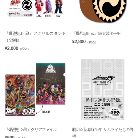
『爆烈忠臣蔵』アクリルスタンド
『爆烈忠臣蔵』陣太鼓ポーチ
（全9種）
¥2,800
（税込）
¥2,000
（税込）
『爆烈忠臣蔵』クリアファイル
劇団☆新感線45年 サムライたちの野
望
¥600