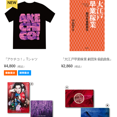
『アケチコ！』Tシャツ
『大江戸早業稼業 劇団朱雀戯曲集』
¥4,800
¥2,860
（税込）
（税込）