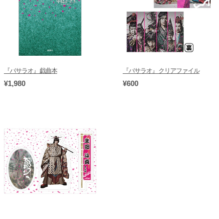
『バサラオ』戯曲本
『バサラオ』クリアファイル
¥1,980
¥600