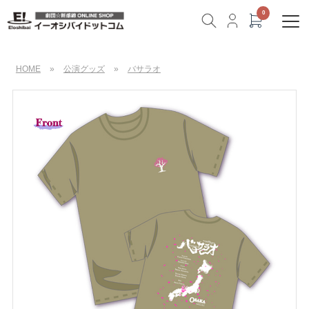
HOME
»
公演グッズ
»
バサラオ