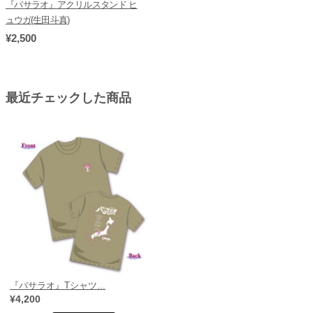
『バサラオ』アクリルスタンド ヒ
ュウガ(生田斗真)
¥2,500
最近チェックした商品
『バサラオ』Tシャツ...
¥4,200