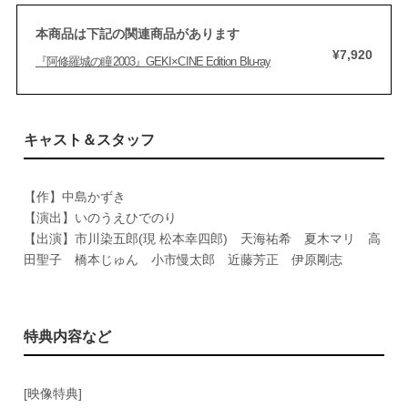
本商品は下記の関連商品があります
¥7,920
『阿修羅城の瞳2003』GEKI×CINE Edition Blu-ray
キャスト＆スタッフ
【作】中島かずき
【演出】いのうえひでのり
【出演】市川染五郎(現 松本幸四郎) 天海祐希 夏木マリ 高
田聖子 橋本じゅん 小市慢太郎 近藤芳正 伊原剛志
特典内容など
[映像特典]