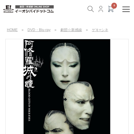
HOME
»
DVD・Blu-ray
»
劇団☆新感線
»
ゲキ×シネ