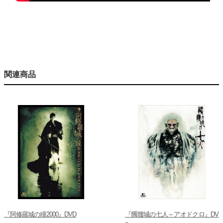
関連商品
『阿修羅城の瞳2000』DVD
『髑髏城の七人～アオドクロ』DV