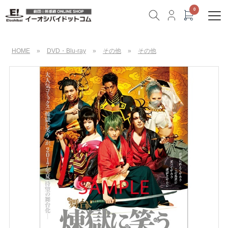
HOME
»
DVD・Blu-ray
»
その他
»
その他