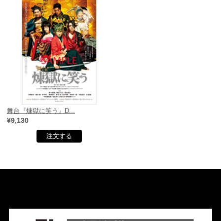
舞台『煉獄に笑う』D...
¥9,130