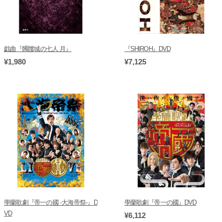
戯曲『髑髏城の七人 月』
『SHIROH』DVD
¥1,980
¥7,125
學蘭歌劇『帝一の國 -大海帝祭-』D
學蘭歌劇『帝一の國』DVD
VD
¥6,112