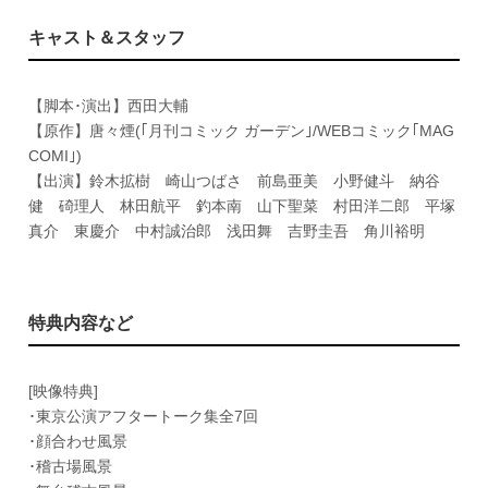
キャスト＆スタッフ
【脚本･演出】西田大輔
【原作】唐々煙(｢月刊コミック ガーデン｣/WEBコミック｢MAG
COMI｣)
【出演】鈴木拡樹 崎山つばさ 前島亜美 小野健斗 納谷
健 碕理人 林田航平 釣本南 山下聖菜 村田洋二郎 平塚
真介 東慶介 中村誠治郎 浅田舞 吉野圭吾 角川裕明
特典内容など
[映像特典]
･東京公演アフタートーク集全7回
･顔合わせ風景
･稽古場風景