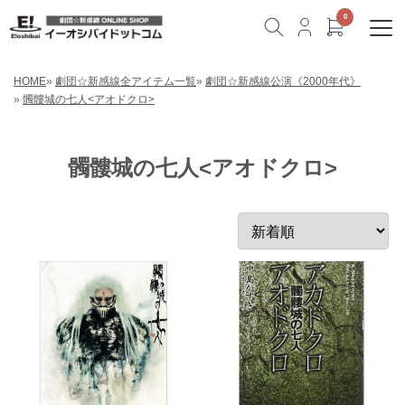
HOME
»
劇団☆新感線全アイテム一覧
»
劇団☆新感線公演《2000年代》
»
髑髏城の七人<アオドクロ>
髑髏城の七人<アオドクロ>