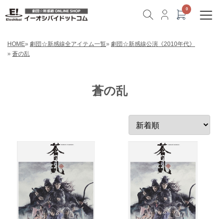
HOME
»
劇団☆新感線全アイテム一覧
»
劇団☆新感線公演《2010年代》
»
蒼の乱
蒼の乱