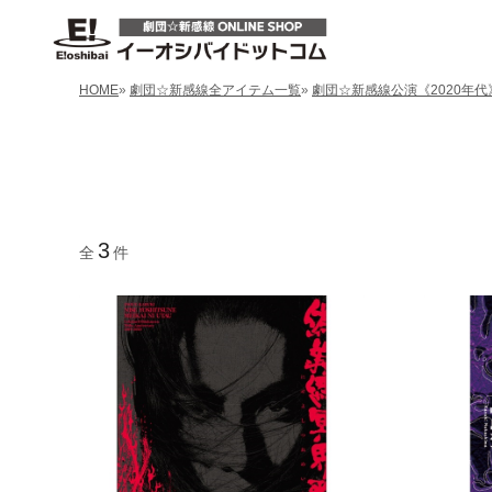
HOME
»
劇団☆新感線全アイテム一覧
»
劇団☆新感線公演《2020年代
3
全
件