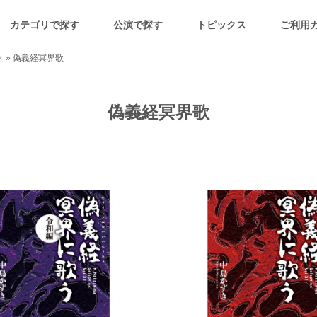
カテゴリで探す
公演で探す
トピックス
ご利用
》
»
偽義経冥界歌
偽義経冥界歌