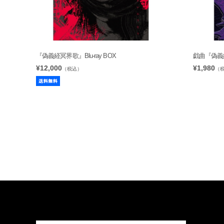
『偽義経冥界歌』Blu-ray BOX
戯曲『偽義
¥12,000
¥1,980
（税込）
（