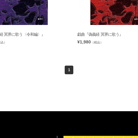
経 冥界に歌う〈令和編〉』
戯曲『偽義経 冥界に歌う』
¥1,980
税込）
（税込）
1