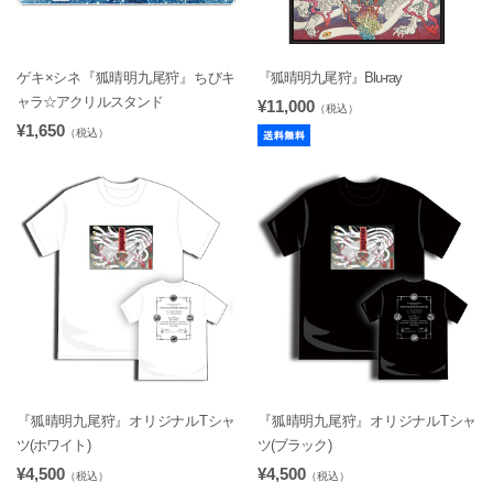
ゲキ×シネ『狐晴明九尾狩』ちびキ
『狐晴明九尾狩』Blu-ray
ャラ☆アクリルスタンド
¥11,000
（税込）
¥1,650
（税込）
『狐晴明九尾狩』オリジナルTシャ
『狐晴明九尾狩』オリジナルTシャ
ツ(ホワイト)
ツ(ブラック)
¥4,500
¥4,500
（税込）
（税込）