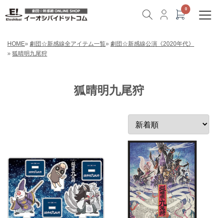
HOME
»
劇団☆新感線全アイテム一覧
»
劇団☆新感線公演《2020年代》
»
狐晴明九尾狩
狐晴明九尾狩