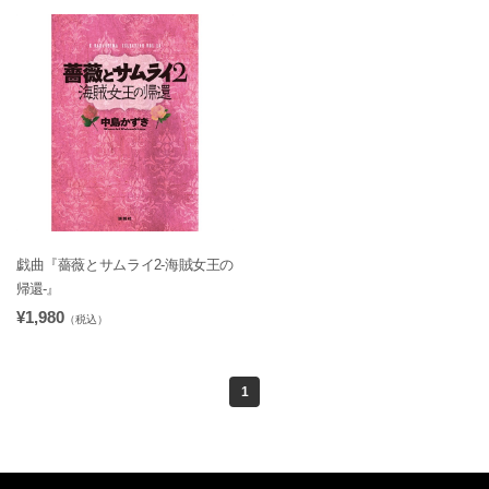
戯曲『薔薇とサムライ2-海賊女王の
帰還-』
¥1,980
（税込）
1