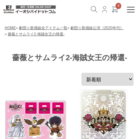
HOME
»
劇団☆新感線全アイテム一覧
»
劇団☆新感線公演《2020年代》
»
薔薇とサムライ2-海賊女王の帰還-
薔薇とサムライ2-海賊女王の帰還-