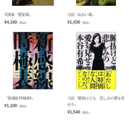
写真集『婆娑羅』
小説『ぬるい毒』
¥4,180
¥1,430
（税込）
（税込）
『新感線 時極表II』
小説『腑抜けども、悲しみの愛を見
せろ』
¥1,100
（税込）
¥1,540
（税込）