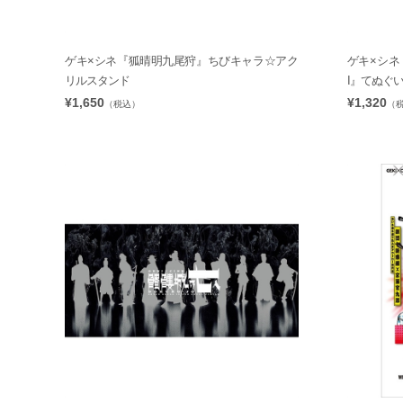
ゲキ×シネ『狐晴明九尾狩』ちびキャラ☆アク
ゲキ×シネ『
リルスタンド
I』てぬぐい
¥1,650
¥1,320
（税込）
（