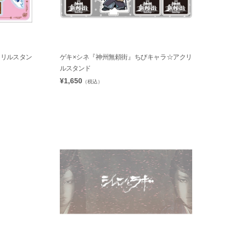
クリルスタン
ゲキ×シネ『神州無頼街』ちびキャラ☆アクリ
ルスタンド
¥1,650
（税込）