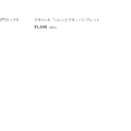
衛門ロックII
ゲキ×シネ『シレンとラギ』パンフレット
¥1,048
（税込）