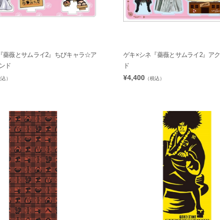
『薔薇とサムライ2』ちびキャラ☆ア
ゲキ×シネ『薔薇とサムライ2』ア
ンド
ド
¥4,400
税込）
（税込）