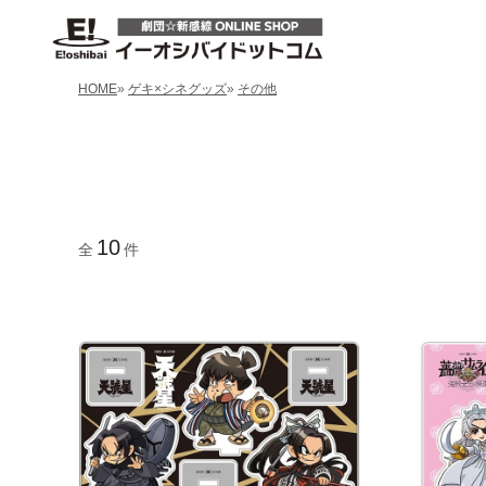
HOME
»
ゲキ×シネグッズ
»
その他
10
全
件