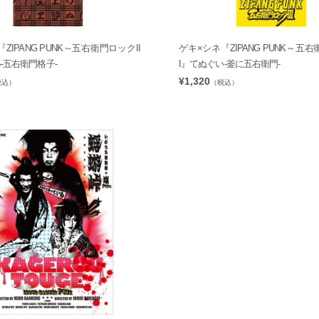
ZIPANG PUNK～五右衛門ロックII
ゲキ×シネ『ZIPANG PUNK～五右
-五右衛門格子-
I』てぬぐい-釜に五右衛門-
¥1,320
税込）
（税込）