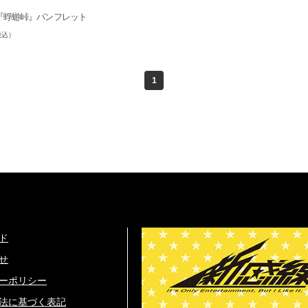
『蜉蝣峠』パンフレット
税込）
1
ド
せ
ーポリシー
法に基づく表記