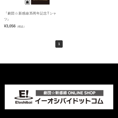
『劇団☆新感線35周年記念Tシャ
ツ』
¥3,056
（税込）
1