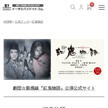
HOME
»
公演グッズ
»
紅鬼物語
劇団☆新感線『紅鬼物語』公演公式サイト