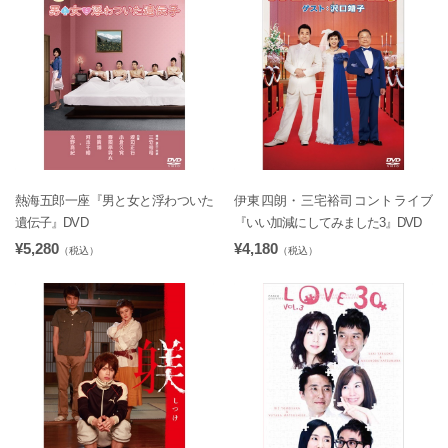
熱海五郎一座『男と女と浮わついた
伊東四朗・三宅裕司コントライブ
遺伝子』DVD
『いい加減にしてみました3』DVD
¥5,280
¥4,180
（税込）
（税込）