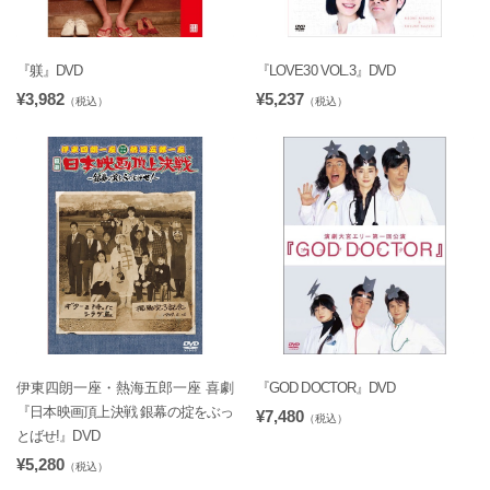
『躾』DVD
『LOVE30 VOL.3』DVD
¥3,982
¥5,237
（税込）
（税込）
伊東四朗一座・熱海五郎一座 喜劇
『GOD DOCTOR』DVD
『日本映画頂上決戦 銀幕の掟をぶっ
¥7,480
（税込）
とばせ!』DVD
¥5,280
（税込）