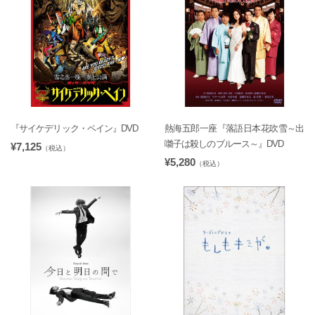
『サイケデリック・ペイン』DVD
熱海五郎一座『落語日本花吹雪～出
囃子は殺しのブルース～』DVD
¥7,125
（税込）
¥5,280
（税込）