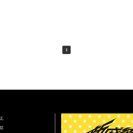
1
ド
せ