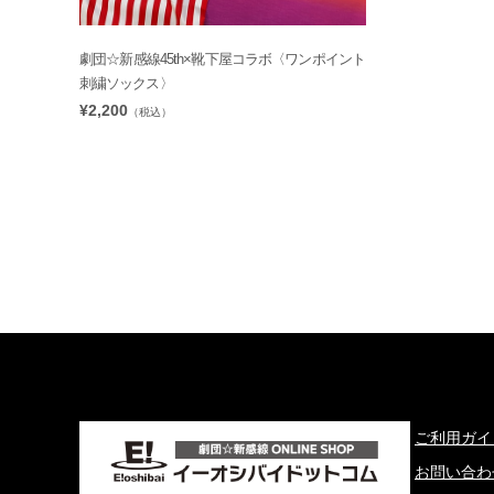
劇団☆新感線45th×靴下屋コラボ〈ワンポイント
刺繍ソックス〉
¥2,200
（税込）
ご利用ガイ
お問い合わ