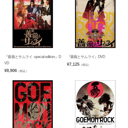
『薔薇とサムライ -special edition-』D
『薔薇とサムライ』DVD
VD
¥7,125
（税込）
¥8,906
（税込）