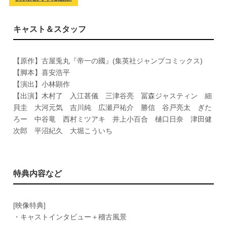
キャスト＆スタッフ
【原作】古屋兎丸『帝一の國』(集英社ジャンプコミックス)
【脚本】喜安浩平
【演出】小林顕作
【出演】木村了 入江甚儀 三津谷亮 冨森ジャスティン 細
貝圭 大河元気 吉川純 広瀬戸祐介 勝信 谷戸亮太 ぎた
ろー 中谷竜 西村ミツアキ 井上小百合 樋口日奈 津田健
次郎 平沼紀久 大堀こういち
特典内容など
[映像特典]
・キャストインタビュー＋稽古風景