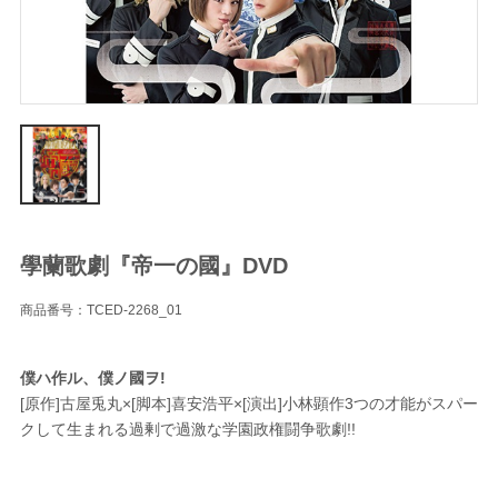
學蘭歌劇『帝一の國』DVD
商品番号：TCED-2268_01
僕ハ作ル、僕ノ國ヲ!
[原作]古屋兎丸×[脚本]喜安浩平×[演出]小林顕作3つの才能がスパー
クして生まれる過剰で過激な学園政権闘争歌劇!!