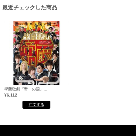
最近チェックした商品
學蘭歌劇『帝一の國』...
¥6,112