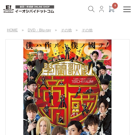
HOME
»
DVD・Blu-ray
»
その他
»
その他