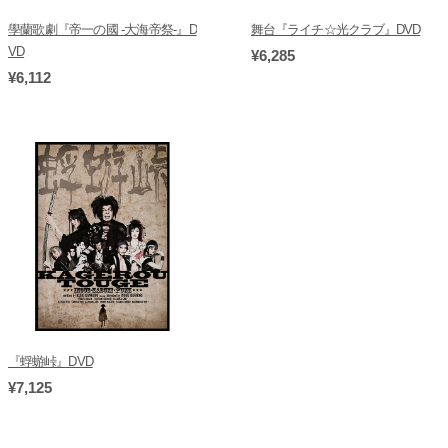
學蘭歌劇『帝一の國 -大海帝祭-』D
舞台『ライチ☆光クラブ』DVD
VD
¥6,285
¥6,112
『蜉蝣峠』DVD
¥7,125