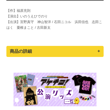
【作】福原充則
【演出】いのうえひでのり
【出演】宮野真守 神山智洋 / 石田ニコル 浜田信也 志田こ
はく 粟根まこと / 古田新太
商品の詳細