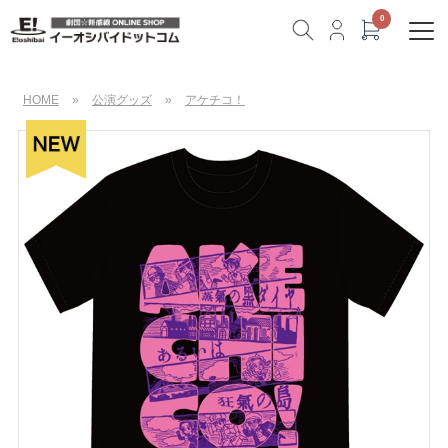
HOME
»
公演グッズ
»
アケチコ！