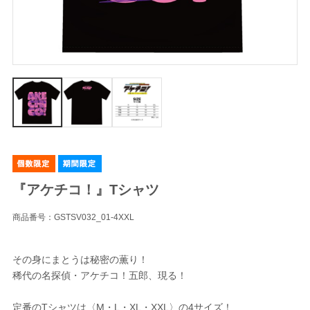
『アケチコ！』Tシャツ
商品番号：GSTSV032_01-4XXL
その身にまとうは秘密の薫り！
稀代の名探偵・アケチコ！五郎、現る！
定番のTシャツは〈M・L・XL・XXL〉の4サイズ！