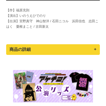
【作】福原充則
【演出】いのうえひでのり
【出演】宮野真守 神山智洋 / 石田ニコル 浜田信也 志田こ
はく 粟根まこと / 古田新太
商品の詳細