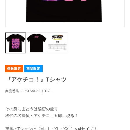
『アケチコ！』Tシャツ
商品番号：GSTSV032_01-2L
その身にまとうは秘密の薫り！
稀代の名探偵・アケチコ！五郎、現る！
定番のTシャツは〈M・L・XL・XXL〉の4サイズ！