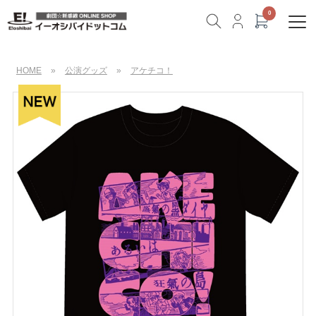
HOME
»
公演グッズ
»
アケチコ！