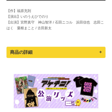
【作】福原充則
【演出】いのうえひでのり
【出演】宮野真守 神山智洋 / 石田ニコル 浜田信也 志田こ
はく 粟根まこと / 古田新太
商品の詳細