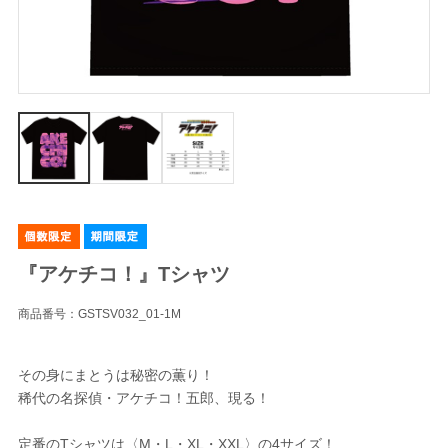
『アケチコ！』Tシャツ
商品番号：GSTSV032_01-1M
その身にまとうは秘密の薫り！
稀代の名探偵・アケチコ！五郎、現る！
定番のTシャツは〈M・L・XL・XXL〉の4サイズ！