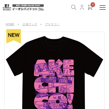
HOME
»
公演グッズ
»
アケチコ！