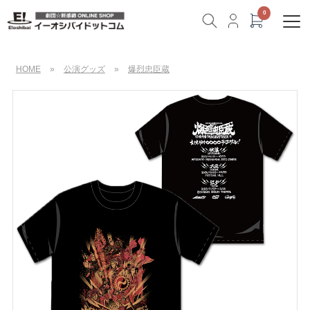
HOME
»
公演グッズ
»
爆烈忠臣蔵