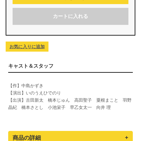
カートに入れる
お気に入りに追加
キャスト＆スタッフ
【作】中島かずき
【演出】いのうえひでのり
【出演】古田新太 橋本じゅん 高田聖子 粟根まこと 羽野
晶紀 橋本さとし 小池栄子 早乙女太一 向井 理
商品の詳細