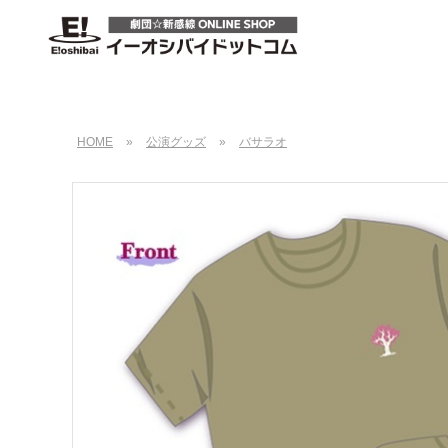
HOME
»
公演グッズ
»
バサラオ