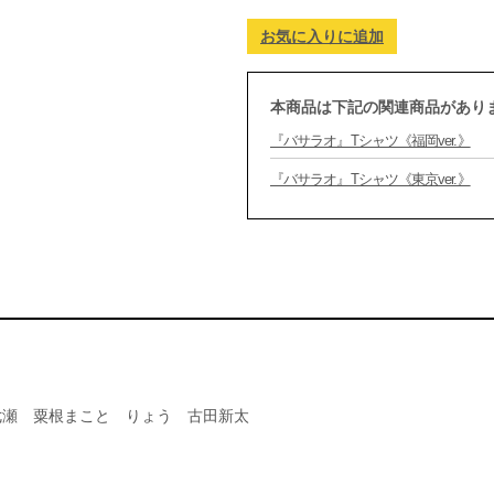
お気に入りに追加
本商品は下記の関連商品があり
『バサラオ』Tシャツ《福岡ver.》
『バサラオ』Tシャツ《東京ver.》
七瀬 粟根まこと りょう 古田新太