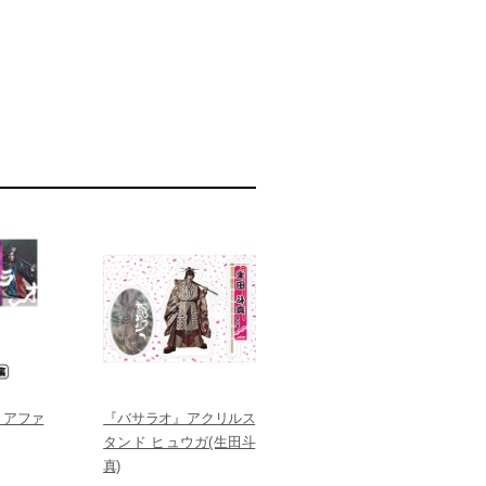
リアファ
『バサラオ』アクリルス
タンド ヒュウガ(生田斗
真)