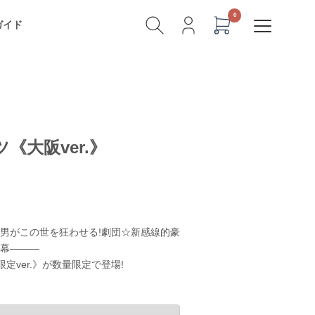
ガイド
《大阪ver.》
男がこの世を狂わせる!劇団☆新感線的豪
幕―――
定ver.》が数量限定で登場!