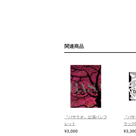
関連商品
『バサラオ』公演パンフ
『バサ
レット
ラック
¥3,000
¥3,30