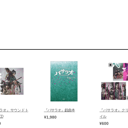
ラオ』サウンドト
『バサラオ』戯曲本
『バサラオ』ク
CD
イル
¥1,980
0
¥600