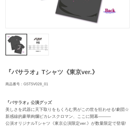
『バサラオ』Tシャツ《東京ver.》
商品番号：GSTSV028_01
『バサラオ』公演グッズ
美しさを武器に天下取りをもくろむ男がこの世を狂わせる!劇団☆
新感線的豪華絢爛ピカレスクロマン、ここに開幕―――
公演オリジナルTシャツ《東京公演限定ver.》が数量限定で登場!