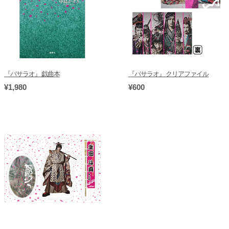
『バサラオ』戯曲本
『バサラオ』クリアファイル
¥1,980
¥600