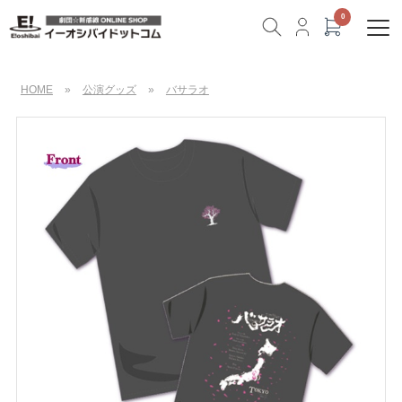
HOME
»
公演グッズ
»
バサラオ