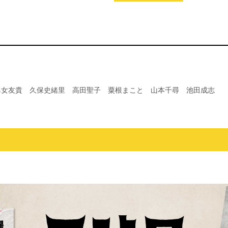
乙女友貴 久保史緒里 高田聖子 粟根まこと 山本千尋 池田成志