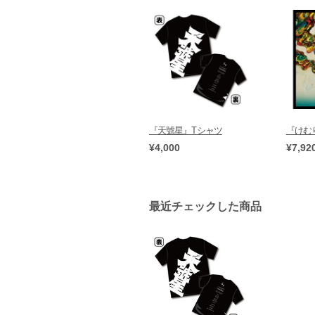
『天號星』Tシャツ
『けむり
¥4,000
¥7,92
最近チェックした商品