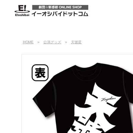
HOME
»
公演グッズ
»
天號星