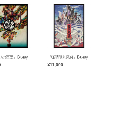
の軍団』Blu-ray
『狐晴明九尾狩』Blu-ray
0
¥11,000