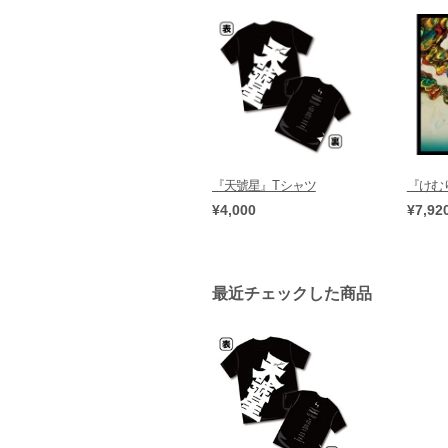
『天號星』Tシャツ
『けむり
¥4,000
¥7,92
最近チェックした商品