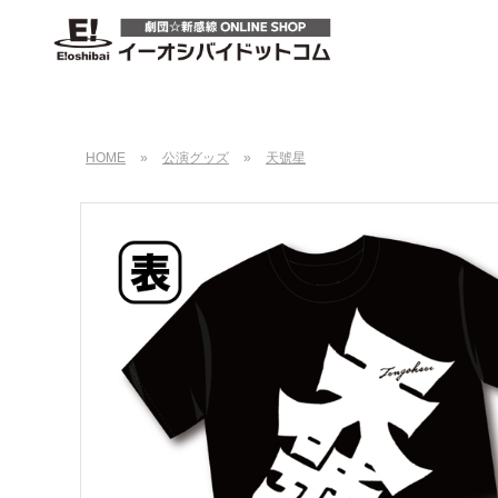
HOME
»
公演グッズ
»
天號星