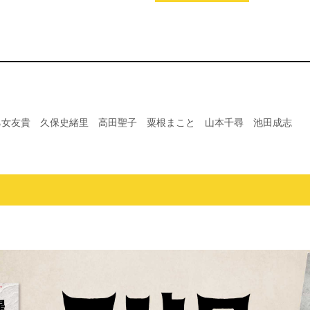
乙女友貴 久保史緒里 高田聖子 粟根まこと 山本千尋 池田成志